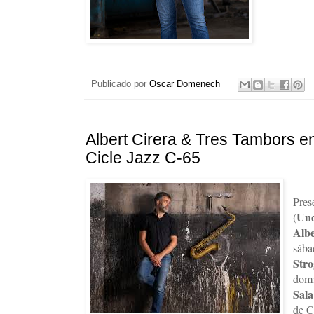
Publicado por
Oscar Domenech
Albert Cirera & Tres Tambors en 
Cicle Jazz C-65
Pres
Und
(
Alb
sába
Stro
domi
Sala
de C